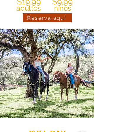
$19.99
$9.99
adultos
niños
Reserva aquí