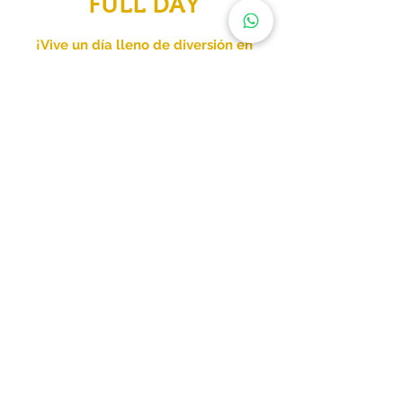
FULL DAY
¡Vive un día lleno de diversión en
medio del campo y la naturaleza !​
INCLUYE:
Almuerzo
Piscina de agua volcánica caliente
Baño turco
Cabalgatas dentro de la hacienda
Uso de canchas de fútbol, volley y tenis
Ping Pong
Visita al ordeño
$34.99
$19.99
adultos
niños
Reserva aquí