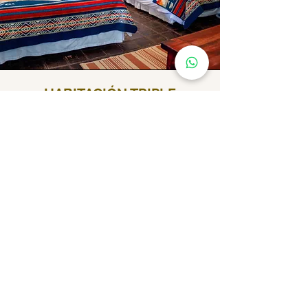
HABITACIÓN TRIPLE
Comodidad para tres personas en
una habitación amplia, funcional y
rodeada de naturaleza. Incluye
baño privado, agua caliente y el
auténtico desayuno campestre de
la hacienda.
x3
TARIFA
$179.99 +
IVA